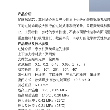
产品介绍
聚醚砜滤芯，其过滤介质是当今世界上先进的聚醚砜微孔滤膜
了对过滤难度较大溶液的过滤效率和流通量。采用聚醚砜和
业。主要特性：独特的亲水性能，不含表面活性剂和表面润滑
重生物制剂的吸附量低，截留率高、有极好的化学耐受性和热
产品规格及技术参数
过滤介质：亲水性聚醚砜微孔滤膜
上下游支撑材质：聚丙烯
支撑架及结构元件：聚丙烯
过滤精度：0.1、0.2、0.45、0.65、1 （μm）
滤芯长度： 5"、 10"、 20"、 30"、 40"
密封材料：硅橡胶、丁晴橡胶、三元乙丙橡胶、氟橡胶
密闭方式：热熔焊接 有效过滤面积：≥0.6 ㎡/10"
滤芯直径：69.0 mm
最高工作温度：85℃，0.05 MPa
最高耐受温度：140℃，0.28 MPa
最大正压差：0.42 MPa（25℃）
最大反压差：0.21 MPa（25℃）