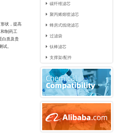
碳纤维滤芯

聚丙烯熔喷滤芯

何形状，提高
蜂房式线绕滤芯

工和制药工
过滤袋

蛋白质及贵
测试。
钛棒滤芯

支撑架/配件
