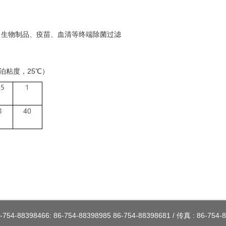
、生物制品、疫苗、血清等终端除菌过滤
1厘泊粘度，25℃）
-754-88398466: 86-754-88398985 86-754-88398681 / 传真 : 86-754-